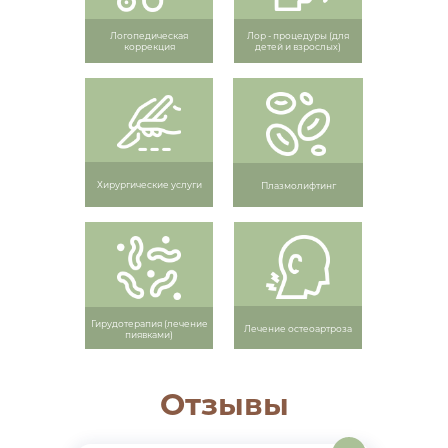
Логопедическая
Лор - процедуры (для
коррекция
детей и взрослых)
Хирургические услуги
Плазмолифтинг
Гирудотерапия (лечение
Лечение остеоартроза
пиявками)
Отзывы