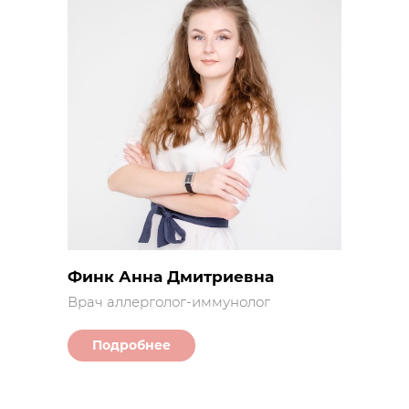
Финк Анна Дмитриевна
Врач аллерголог-иммунолог
Подробнее