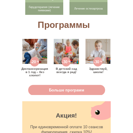
Гирудотерапия (лечение
Лечение остеоартроза
пиявками)
Программы
-20
-30
-30
%
%
%
Диспансеризация
В детский сад
Здравствуй,
в 1 год – без
всегда я рад!
школа!
хлопот!
Больше программ
Акция!
При единовременной оплате 10 сеансов
физиолечения, скидка 10%!