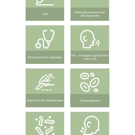
Нейрофизиологические
УЗИ
обследования
Лор - процедуры (для детей и
Логопедическая коррекция
взрослых)
Хирургические манипуляции
Плазмолифтинг