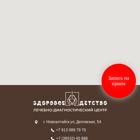
Запись на
прием
г. Новоалтайск ул, Деповская, 54
+7 913 089 79 70
+7 (38532) 45 888